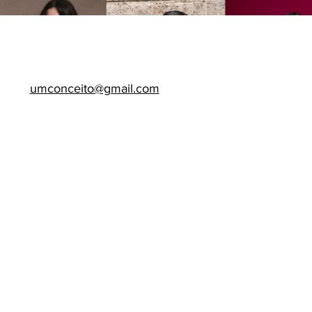
8 Desenvolvido colaborativamente por
@umconceito
umconceito@gmail.com