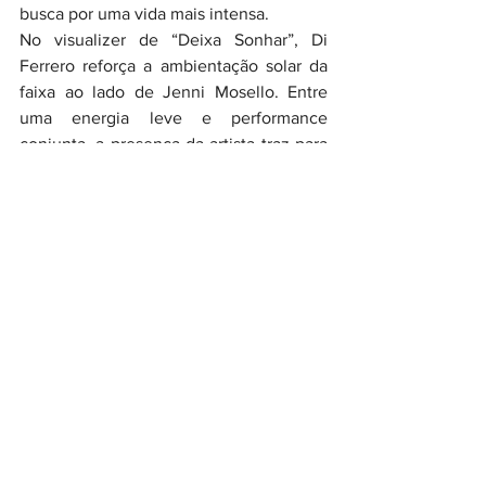
busca por uma vida mais intensa.
No visualizer de “Deixa Sonhar”, Di 
Ferrero reforça a ambientação solar da 
faixa ao lado de Jenni Mosello. Entre 
uma energia leve e performance 
conjunta, a presença da artista traz para 
a cena a mesma conexão criativa que 
marcou a construção da canção desde o 
início.
“Ela foi escrita em uma manhã, acredito 
que por esse motivo seja mais solar e 
para cima. Eu lembro de questionar 
Jenni e começamos a pensar quem ou 
como seríamos se tivéssemos nascidos 
em outro país. Quando vi, o Carlos 
Bezerra e Lucas Vaz estavam 
trabalhando na ideia e a Jenni já havia 
escrito uma parte da letra. É uma música 
que instiga todos a continuarem 