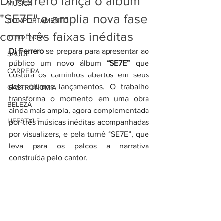
Di Ferrero lança o álbum
MÚSICA
"SE7E" e amplia nova fase
COMPORTAMENTO
com três faixas inéditas
TENDÊNCIA
Di Ferrero
 se prepara para apresentar ao 
SAÚDE
público um novo álbum 
“SE7E”
 que 
CARREIRA
costura os caminhos abertos em seus 
dois últimos lançamentos. O trabalho 
GASTRONOMIA
transforma o momento em uma obra 
BELEZA
ainda mais ampla, agora complementada 
LIFESTYLE
por três músicas inéditas acompanhadas 
por visualizers, e pela turnê “SE7E”, que 
leva para os palcos a narrativa 
construída pelo cantor.