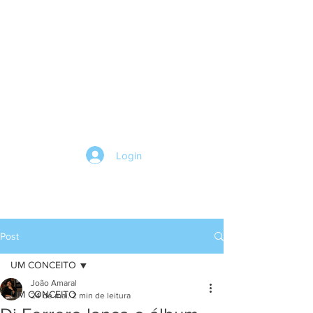
HOME
Login
Post
UM CONCEITO
João Amaral
UM CONCEITO
24 de mai.
2 min de leitura