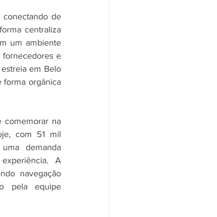
 conectando de 
forma centraliza 
 em um ambiente 
m fornecedores e 
estreia em Belo 
 forma orgânica 
e comemorar na 
oje, com 51 mil 
e uma demanda 
xperiência. A 
endo navegação 
o pela equipe 