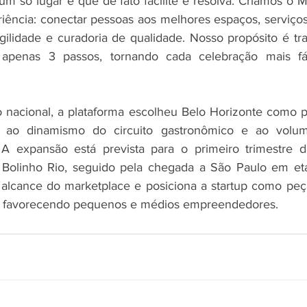
m só lugar e que de fato facilite e resolva. Criamos o M
riência: conectar pessoas aos melhores espaços, serviços
gilidade e curadoria de qualidade. Nosso propósito é tran
enas 3 passos, tornando cada celebração mais fácil
acional, a plataforma escolheu Belo Horizonte como por
 ao dinamismo do circuito gastronômico e ao volum
. A expansão está prevista para o primeiro trimestre
olinho Rio, seguido pela chegada a São Paulo em etap
alcance do marketplace e posiciona a startup como peç
, favorecendo pequenos e médios empreendedores.