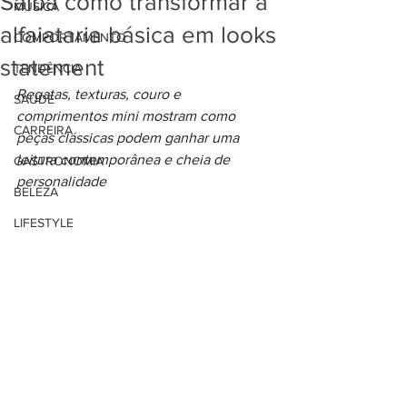
Saiba como transformar a
MÚSICA
alfaiataria básica em looks
COMPORTAMENTO
statement
TENDÊNCIA
Regatas, texturas, couro e 
SAÚDE
comprimentos mini mostram como 
CARREIRA
peças clássicas podem ganhar uma 
leitura contemporânea e cheia de 
GASTRONOMIA
personalidade
BELEZA
LIFESTYLE