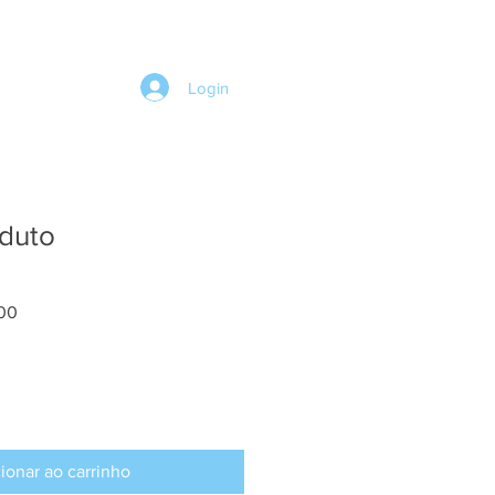
Login
duto
Preço
00
promocional
ionar ao carrinho