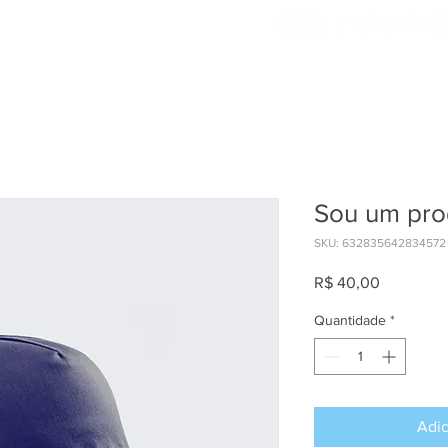
HOME
Sou um pro
SKU: 632835642834572
Preço
R$ 40,00
Quantidade
*
Adic