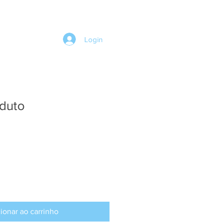
Login
duto
ionar ao carrinho